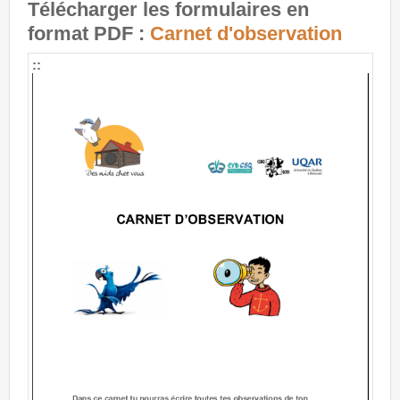
Télécharger les formulaires en
Oiseau(x) observé(s)
Se connecter
format PDF :
Carnet d'observation
Observations nichoirs
Questions techniques
::
Résultats
Formulaires
Espèces les plus fréquentes
Carnet d'observation
Observations par espèce
Diversité des espèces