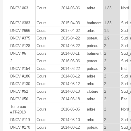
DNCV #63
Cours
2014-03-06
arbre
1.83
Nord
DNCV #383
Cours
2015-04-03
batiment
1.83
Sud_
DNCV #666
Cours
2017-04-02
arbre
1.9
Sud
DNCV #375
Cours
2015-04-22
poteau
1.9
Sud_
DNCV #128
Cours
2014-03-22
poteau
2
Sud
DNCV #6
Cours
2014-03-11
batiment
2
Sud_
2
Cours
2016-06-06
poteau
2
Sud_
DNCV #154
Cours
2014-03-22
poteau
2
Est
DNCV #186
Cours
2014-03-12
arbre
2
Sud_
DNCV #130
Cours
2014-03-12
arbre
2
Sud_
DNCV #52
Cours
2014-03-10
cloture
2
Sud_
DNCV #56
Cours
2014-03-18
arbre
2
Est
Terre-eau
Cours
2018-05-05
arbre
2
Nord_
#JT-2018
DNCV #119
Cours
2014-03-10
arbre
2
Sud_
DNCV #170
Cours
2014-03-12
poteau
2
Sud_