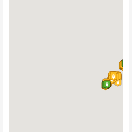
Oiseau(x) observé(s)
Se connecter
Observations nichoirs
Questions techniques
Résultats
Formulaires
Espèces les plus fréquentes
Carnet d'observation
Observations par espèce
Diversité des espèces