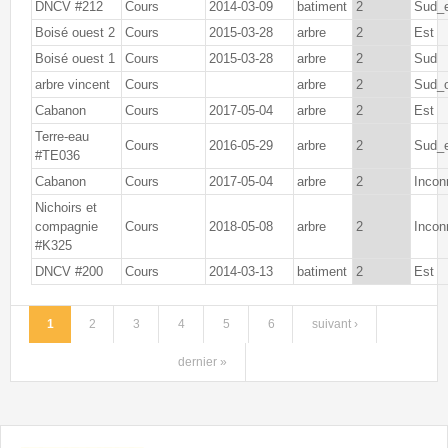
DNCV #212
Cours
2014-03-09
batiment
2
Sud_
Boisé ouest 2
Cours
2015-03-28
arbre
2
Est
Boisé ouest 1
Cours
2015-03-28
arbre
2
Sud
arbre vincent
Cours
arbre
2
Sud_
Cabanon
Cours
2017-05-04
arbre
2
Est
Terre-eau
Cours
2016-05-29
arbre
2
Sud_
#TE036
Cabanon
Cours
2017-05-04
arbre
2
Incon
Nichoirs et
compagnie
Cours
2018-05-08
arbre
2
Incon
#K325
DNCV #200
Cours
2014-03-13
batiment
2
Est
1
2
3
4
5
6
suivant ›
Pages
dernier »