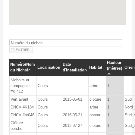
Hauteur
Numéro/Nom
Date
Localisation
Habitat
Orien
(mètres)
du Nichoir
d'installation
Nichoirs et
compagnie
Cours
arbre
1
#K 412
Vert avant
Cours
2015-05-01
cloture
1
Sud
DNCV #K184
Cours
arbre
1
Nord_
DNCV #te046
Cours
2016-05-21
poteau
1
Sud_
Clôture
Cours
2013-07-27
cloture
1
Sud_
perche