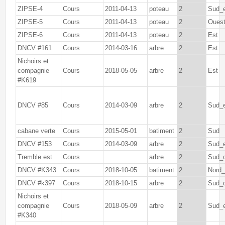
ZIPSE-4
Cours
2011-04-13
poteau
2
Sud_
ZIPSE-5
Cours
2011-04-13
poteau
2
Oues
ZIPSE-6
Cours
2011-04-13
poteau
2
Est
DNCV #161
Cours
2014-03-16
arbre
2
Est
Nichoirs et
compagnie
Cours
2018-05-05
arbre
2
Est
#K619
DNCV #85
Cours
2014-03-09
arbre
2
Sud_
cabane verte
Cours
2015-05-01
batiment
2
Sud
DNCV #153
Cours
2014-03-09
arbre
2
Sud_
Tremble est
Cours
arbre
2
Sud_
DNCV #K343
Cours
2018-10-05
batiment
2
Nord_
DNCV #k397
Cours
2018-10-15
arbre
2
Sud_
Nichoirs et
compagnie
Cours
2018-05-09
arbre
2
Sud_
#K340