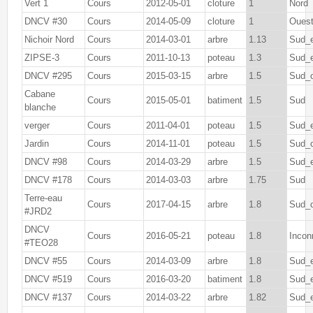
Vert 1
Cours
2012-05-01
cloture
1
Nord
DNCV #30
Cours
2014-05-09
cloture
1
Oues
Nichoir Nord
Cours
2014-03-01
arbre
1.13
Sud_
ZIPSE-3
Cours
2011-10-13
poteau
1.3
Sud_
DNCV #295
Cours
2015-03-15
arbre
1.5
Sud_
Cabane
Cours
2015-05-01
batiment
1.5
Sud
blanche
verger
Cours
2011-04-01
poteau
1.5
Sud_
Jardin
Cours
2014-11-01
poteau
1.5
Sud_
DNCV #98
Cours
2014-03-29
arbre
1.5
Sud_
DNCV #178
Cours
2014-03-03
arbre
1.75
Sud
Terre-eau
Cours
2017-04-15
arbre
1.8
Sud_
#JRD2
DNCV
Cours
2016-05-21
poteau
1.8
Incon
#TEO28
DNCV #55
Cours
2014-03-09
arbre
1.8
Sud_
DNCV #519
Cours
2016-03-20
batiment
1.8
Sud_
DNCV #137
Cours
2014-03-22
arbre
1.82
Sud_