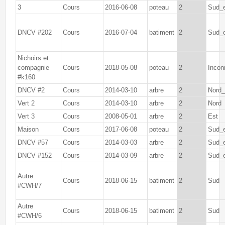
3
Cours
2016-06-08
poteau
2
Sud_
DNCV #202
Cours
2016-07-04
batiment
2
Sud_
Nichoirs et
compagnie
Cours
2018-05-08
poteau
2
Incon
#k160
DNCV #2
Cours
2014-03-10
arbre
2
Nord_
Vert 2
Cours
2014-03-10
arbre
2
Nord
Vert 3
Cours
2008-05-01
arbre
2
Est
Maison
Cours
2017-06-08
poteau
2
Sud_
DNCV #57
Cours
2014-03-03
arbre
2
Sud_
DNCV #152
Cours
2014-03-09
arbre
2
Sud_
Autre
Cours
2018-06-15
batiment
2
Sud
#CWH/7
Autre
Cours
2018-06-15
batiment
2
Sud
#CWH/6