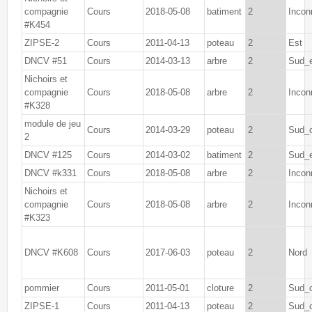
compagnie
Cours
2018-05-08
batiment
2
Incon
#K454
ZIPSE-2
Cours
2011-04-13
poteau
2
Est
DNCV #51
Cours
2014-03-13
arbre
2
Sud_
Nichoirs et
compagnie
Cours
2018-05-08
arbre
2
Incon
#K328
module de jeu
Cours
2014-03-29
poteau
2
Sud_
2
DNCV #125
Cours
2014-03-02
batiment
2
Sud_
DNCV #k331
Cours
2018-05-08
arbre
2
Incon
Nichoirs et
compagnie
Cours
2018-05-08
arbre
2
Incon
#K323
DNCV #K608
Cours
2017-06-03
poteau
2
Nord
pommier
Cours
2011-05-01
cloture
2
Sud_
ZIPSE-1
Cours
2011-04-13
poteau
2
Sud_